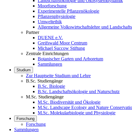
Landschaftsökologie und Ökosystemdynamik
Moorforschung
Experimentelle Pflanzenökologie
Pflanzenphysiologie
Umweltethik
Allgemeine Volkswirtschaftslehre und Landschaf
Partner
DUENE e.V.
Greifswald Moor Centrum
Michael Succow Stiftung
Zentrale Einrichtungen
Botanischer Garten und Arboretum
Sammlungen
Studium
Zur Hauptseite Studium und Lehre
B.Sc. Studiengänge
B.Sc. Biologie
B.Sc. Landschaftsökologie und Naturschutz
M.Sc. Studiengänge
M.Sc. Biodiversität und Ökologie
M.Sc. Landscape Ecology and Nature Conservati
M.Sc. Molekularbiologie und Physiologie
Forschung
Forschung
Sammlungen