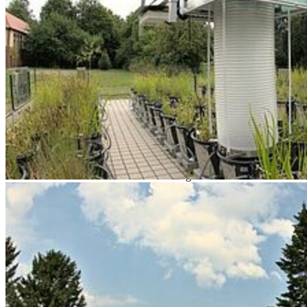
Experimental Plant Ecology
Kontakt
AG Leiter
Prof. Dr. Jürgen Kreyling
Postanschrift
Institut für Botanik und Landschaftsökologie
Universität Greifswald
Soldmannstraße 15
17487 Greifswald
Tel.: +49 (0)3834 420 4080
Fax: +49 (0)3834 4204114