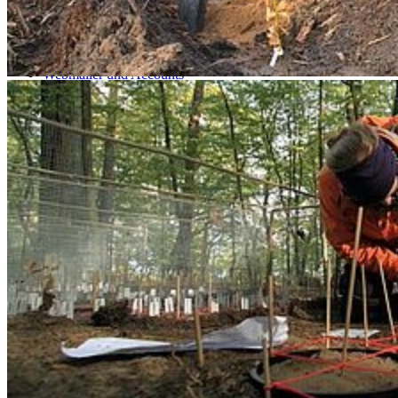
Studierendenportal
Service
Webmailer und Accounts
Kontakt
Lagepläne
Konfliktmanagement
Sitemap
Barrierefreiheit
Datenschutz
Impressum
© 2026 Universität Greifswald
Page Identifier: 51901
Nach oben