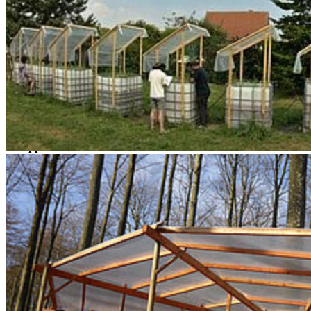
Soziale Medien
Instagram
LinkedIn
Facebook
YouTube
Mastodon
Bluesky
Uniapp