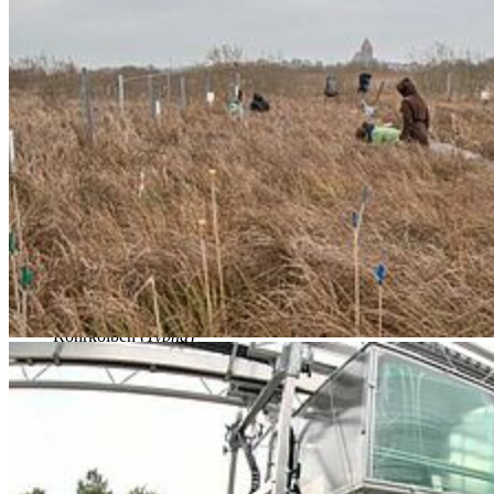
Freilandbeobachtungen). Diese Methoden setzen wir ein, um die
Reaktion von Ökosystemen und von Einzelarten auf sich ändernde
Umweltbedingungen funktionell zu verstehen. Aktuelle
Forschungsschwerpunkte sind:
unterirdisches Pflanzenwachstums und die Rolle von
Pflanzenwurzeln
auf Ökosystemfunktionen
phänotypische Plastizität
und Anpassungen von Arten
Renaturierung und Nutzung von Niedermooren
Winterökologie
(und Klimawandel im Winter)
ökologische Bedeutung von
extreme
n
Wetterereignisse
n
und interagierenden Klimafaktoren
Gewässerökologie:
Anbaupotential von marinen Makroalgen
Ökosysteme und Arten die wir schwerpunktmäßig bearbeiten sind:
Niedermoore
Seggen (
Carex
), Schilf (
Phragmites
),
Rohrkolben (
Typha
)
Wälder
Rotbuche (
Fagus sylvatica
)
Küstendünenheide
Besenheide (
Calluna vulgaris
)
Flachwasserbereiche der Ostsee
(Makroalgen)