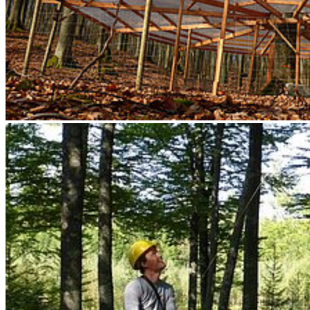
Karte
Campus Innenstadt
Campus Berthold-Beitz-Platz
Campus
Soldmannstraße
Campus Loefflerstraße
Campus Innenstadt
Campus Berthold-Beitz-Platz
Campus Soldmannstraße
Campus Loefflerstraße
Kontakt
Universität Greifswald
Domstraße 11
17489 Greifswald
Telefon +49 3834 420 0
Telefax +49 3834 420 1105
Uni Greifswald