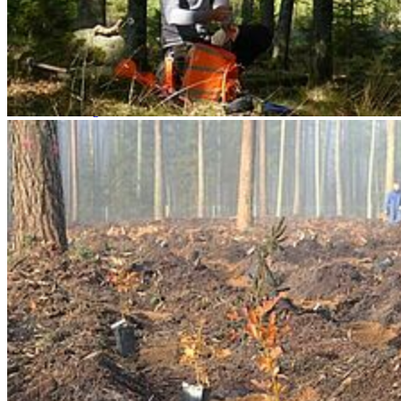
News
Veranstaltungskalender
Telefonsuche
Organigramm
Einrichtungen A bis Z
Zuständigkeiten A bis Z
Universitätsmedizin
Sprachenzentrum
Stellenangebote
Satzungen & Formulare
Uniladen
Studierende
Selbstbedienungsportal
Vorlesungsverzeichnisse
Sprachenportal
Termine und Fristen
Prüfungs- und Studienordnungen
Alle Studienfächer
Zentrale Studienberatung
Studierendensekretariat
Zentrales Prüfungsamt