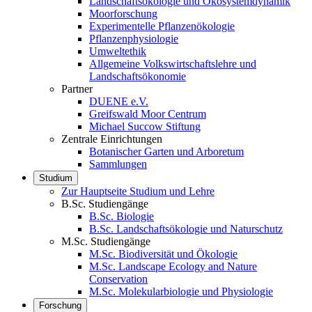
Landschaftsökologie und Ökosystemdynamik
Moorforschung
Experimentelle Pflanzenökologie
Pflanzenphysiologie
Umweltethik
Allgemeine Volkswirtschaftslehre und
Landschaftsökonomie
Partner
DUENE e.V.
Greifswald Moor Centrum
Michael Succow Stiftung
Zentrale Einrichtungen
Botanischer Garten und Arboretum
Sammlungen
Studium
Zur Hauptseite Studium und Lehre
B.Sc. Studiengänge
B.Sc. Biologie
B.Sc. Landschaftsökologie und Naturschutz
M.Sc. Studiengänge
M.Sc. Biodiversität und Ökologie
M.Sc. Landscape Ecology and Nature
Conservation
M.Sc. Molekularbiologie und Physiologie
Forschung