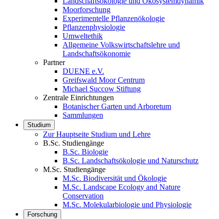
Landschaftsökologie und Ökosystemdynamik
Moorforschung
Experimentelle Pflanzenökologie
Pflanzenphysiologie
Umweltethik
Allgemeine Volkswirtschaftslehre und
Landschaftsökonomie
Partner
DUENE e.V.
Greifswald Moor Centrum
Michael Succow Stiftung
Zentrale Einrichtungen
Botanischer Garten und Arboretum
Sammlungen
Studium
Zur Hauptseite Studium und Lehre
B.Sc. Studiengänge
B.Sc. Biologie
B.Sc. Landschaftsökologie und Naturschutz
M.Sc. Studiengänge
M.Sc. Biodiversität und Ökologie
M.Sc. Landscape Ecology and Nature
Conservation
M.Sc. Molekularbiologie und Physiologie
Forschung