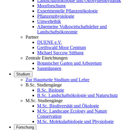
Landschaftsökologie und Ökosystemdynamik
Moorforschung
Experimentelle Pflanzenökologie
Pflanzenphysiologie
Umweltethik
Allgemeine Volkswirtschaftslehre und
Landschaftsökonomie
Partner
DUENE e.V.
Greifswald Moor Centrum
Michael Succow Stiftung
Zentrale Einrichtungen
Botanischer Garten und Arboretum
Sammlungen
Studium
Zur Hauptseite Studium und Lehre
B.Sc. Studiengänge
B.Sc. Biologie
B.Sc. Landschaftsökologie und Naturschutz
M.Sc. Studiengänge
M.Sc. Biodiversität und Ökologie
M.Sc. Landscape Ecology and Nature
Conservation
M.Sc. Molekularbiologie und Physiologie
Forschung