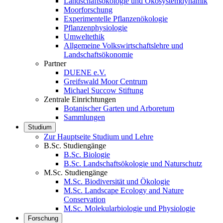
Landschaftsökologie und Ökosystemdynamik
Moorforschung
Experimentelle Pflanzenökologie
Pflanzenphysiologie
Umweltethik
Allgemeine Volkswirtschaftslehre und
Landschaftsökonomie
Partner
DUENE e.V.
Greifswald Moor Centrum
Michael Succow Stiftung
Zentrale Einrichtungen
Botanischer Garten und Arboretum
Sammlungen
Studium
Zur Hauptseite Studium und Lehre
B.Sc. Studiengänge
B.Sc. Biologie
B.Sc. Landschaftsökologie und Naturschutz
M.Sc. Studiengänge
M.Sc. Biodiversität und Ökologie
M.Sc. Landscape Ecology and Nature
Conservation
M.Sc. Molekularbiologie und Physiologie
Forschung