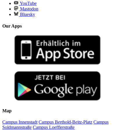
YouTube
Mastodon
Bluesky
Our Apps
Map
Campus Innenstadt
Campus Berthold-Beitz-Platz
Campus
Soldmannstraße
Campus Loefflerstraße