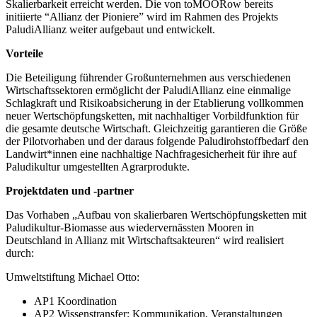
Skalierbarkeit erreicht werden. Die von toMOORow bereits
initiierte “Allianz der Pioniere” wird im Rahmen des Projekts
PaludiAllianz weiter aufgebaut und entwickelt.
Vorteile
Die Beteiligung führender Großunternehmen aus verschiedenen
Wirtschaftssektoren ermöglicht der PaludiAllianz eine einmalige
Schlagkraft und Risikoabsicherung in der Etablierung vollkommen
neuer Wertschöpfungsketten, mit nachhaltiger Vorbildfunktion für
die gesamte deutsche Wirtschaft. Gleichzeitig garantieren die Größe
der Pilotvorhaben und der daraus folgende Paludirohstoffbedarf den
Landwirt*innen eine nachhaltige Nachfragesicherheit für ihre auf
Paludikultur umgestellten Agrarprodukte.
Projektdaten und -partner
Das Vorhaben „Aufbau von skalierbaren Wertschöpfungsketten mit
Paludikultur-Biomasse aus wiedervernässten Mooren in
Deutschland in Allianz mit Wirtschaftsakteuren“ wird realisiert
durch:
Umweltstiftung Michael Otto:
AP1 Koordination
AP2 Wissenstransfer: Kommunikation, Veranstaltungen