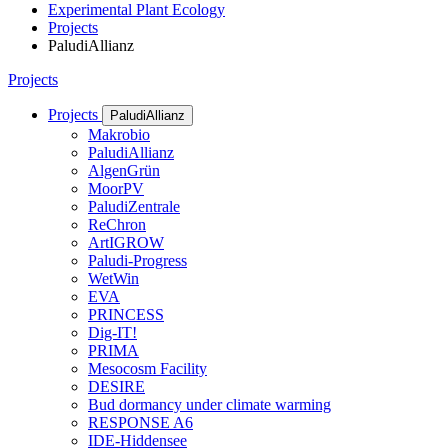
Experimental Plant Ecology
Projects
PaludiAllianz
Projects
Projects
PaludiAllianz
Makrobio
PaludiAllianz
AlgenGrün
MoorPV
PaludiZentrale
ReChron
ArtIGROW
Paludi-Progress
WetWin
EVA
PRINCESS
Dig-IT!
PRIMA
Mesocosm Facility
DESIRE
Bud dormancy under climate warming
RESPONSE A6
IDE-Hiddensee