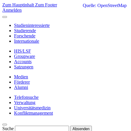
Zum Hauptinhalt
Zum Footer
Quelle: OpenStreetMap
Anmelden
Studieninteressierte
Studierende
Forschende
Internationale
HIS/LSF
Groupware
Accounts
Satzungen
Medien
Förderer
Alumni
Telefonsuche
Verwaltung
Universitätsmedizin
Konfliktmanagement
Suche
Absenden