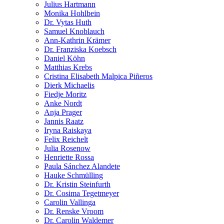
Julius Hartmann
Monika Hohlbein
Dr. Vytas Huth
Samuel Knoblauch
Ann-Kathrin Krämer
Dr. Franziska Koebsch
Daniel Köhn
Matthias Krebs
Cristina Elisabeth Malpica Piñeros
Dierk Michaelis
Fiedje Moritz
Anke Nordt
Anja Prager
Jannis Raatz
Iryna Raiskaya
Felix Reichelt
Julia Rosenow
Henriette Rossa
Paula Sánchez Alandete
Hauke Schmülling
Dr. Kristin Steinfurth
Dr. Cosima Tegetmeyer
Carolin Vallinga
Dr. Renske Vroom
Dr. Carolin Waldemer