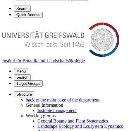
Search
Quick Access
Institut für Botanik und Landschaftsökologie
Menu
Search
Target Groups
Structure
back to the main page of the department
General Information
Institute management
Working groups
General Botany and Plant Systematics
Landscape Ecology and Ecosystem Dynamics