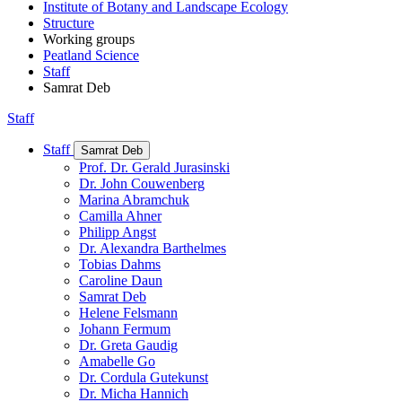
Institute of Botany and Landscape Ecology
Structure
Working groups
Peatland Science
Staff
Samrat Deb
Staff
Staff
Samrat Deb
Prof. Dr. Gerald Jurasinski
Dr. John Couwenberg
Marina Abramchuk
Camilla Ahner
Philipp Angst
Dr. Alexandra Barthelmes
Tobias Dahms
Caroline Daun
Samrat Deb
Helene Felsmann
Johann Fermum
Dr. Greta Gaudig
Amabelle Go
Dr. Cordula Gutekunst
Dr. Micha Hannich