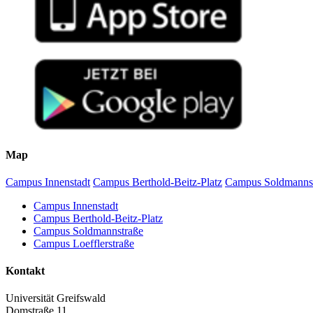
The Overlooked Piece of India’s Climate Action Puzzle
- publ
Compendium on Indigenous adaptive solutions for climate cha
North East Climate Forum: Creating momentum for climate acti
Tripura finds clean energy inspiration as it hosts G20 science e
Tripura Bio-villages: An intersection of sustainable developmen
Map
Campus Innenstadt
Campus Berthold-Beitz-Platz
Campus Soldmanns
Campus Innenstadt
Campus Berthold-Beitz-Platz
Campus Soldmannstraße
Campus Loefflerstraße
Kontakt
Universität Greifswald
Domstraße 11