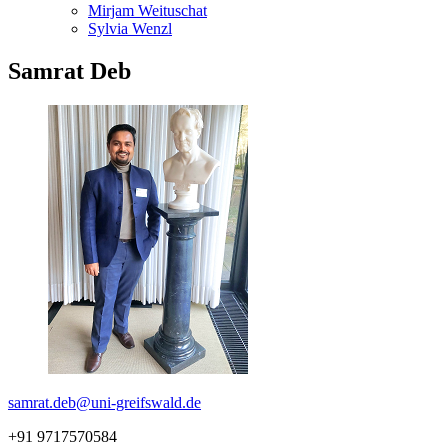
Mirjam Weituschat
Sylvia Wenzl
Samrat Deb
samrat.deb
@uni-greifswald
.de
+91 9717570584