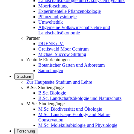
Landschaftsökologie und Ökosystemdynamik
Moorforschung
Experimentelle Pflanzenökologie
Pflanzenphysiologie
Umweltethik
Allgemeine Volkswirtschaftslehre und
Landschaftsökonomie
Partner
DUENE e.V.
Greifswald Moor Centrum
Michael Succow Stiftung
Zentrale Einrichtungen
Botanischer Garten und Arboretum
Sammlungen
Studium
Zur Hauptseite Studium und Lehre
B.Sc. Studiengänge
B.Sc. Biologie
B.Sc. Landschaftsökologie und Naturschutz
M.Sc. Studiengänge
M.Sc. Biodiversität und Ökologie
M.Sc. Landscape Ecology and Nature
Conservation
M.Sc. Molekularbiologie und Physiologie
Forschung