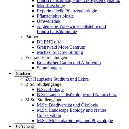
Landschaftsökologie und Ökosystemdynamik
Moorforschung
Experimentelle Pflanzenökologie
Pflanzenphysiologie
Umweltethik
Allgemeine Volkswirtschaftslehre und
Landschaftsökonomie
Partner
DUENE e.V.
Greifswald Moor Centrum
Michael Succow Stiftung
Zentrale Einrichtungen
Botanischer Garten und Arboretum
Sammlungen
Studium
Zur Hauptseite Studium und Lehre
B.Sc. Studiengänge
B.Sc. Biologie
B.Sc. Landschaftsökologie und Naturschutz
M.Sc. Studiengänge
M.Sc. Biodiversität und Ökologie
M.Sc. Landscape Ecology and Nature
Conservation
M.Sc. Molekularbiologie und Physiologie
Forschung