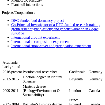
Phenotypic plasticity
Plant-soil interactions
Projects/Cooperations:
DFG-funded bud dormancy project
Co-Principal Investigator of a DFG-funded research training
group (Phenotypic plasticity and genetic variation in
Fagus
sylvatica
)
International drought experiment
International decomposition experiment
International snow-cover and precipitation experiment
Academic
background
2016-present
Postdoctoral researcher
Greifswald
Germany
Doctoral degree in Natural
2012-2015
Bayreuth
Germany
Sciences
Master's degree
2009-2011
(Biology/Environment &
London
Canada
Sustainability)
Prince
2005-2009
Bachelor's Biology degree
Edward
Canada