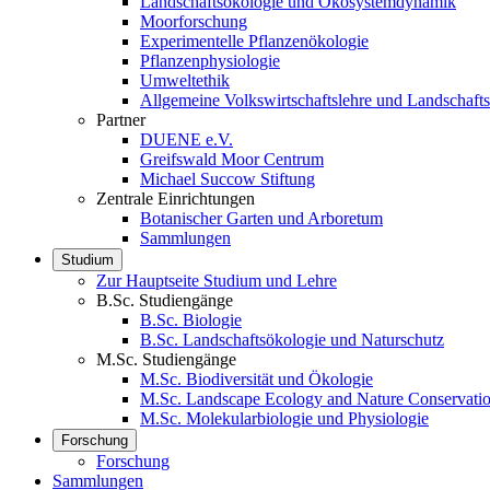
Landschaftsökologie und Ökosystemdynamik
Moorforschung
Experimentelle Pflanzenökologie
Pflanzenphysiologie
Umweltethik
Allgemeine Volkswirtschaftslehre und Landschaf
Partner
DUENE e.V.
Greifswald Moor Centrum
Michael Succow Stiftung
Zentrale Einrichtungen
Botanischer Garten und Arboretum
Sammlungen
Studium
Zur Hauptseite Studium und Lehre
B.Sc. Studiengänge
B.Sc. Biologie
B.Sc. Landschaftsökologie und Naturschutz
M.Sc. Studiengänge
M.Sc. Biodiversität und Ökologie
M.Sc. Landscape Ecology and Nature Conservati
M.Sc. Molekularbiologie und Physiologie
Forschung
Forschung
Sammlungen