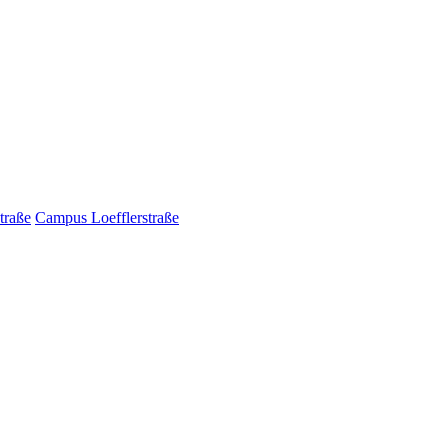
traße
Campus Loefflerstraße