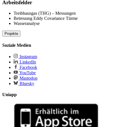
Arbeitsfelder
Treibhausgas (THG) – Messungen
Betreuung Eddy Covariance Türme
Wasseranalyse
Projekte
laufende Projekte
Soziale Medien
PaludiPROGRESS
Instagram
Paludi-MV
: Paludi-Vorhaben in Mecklenburg-Vorpommern
LinkedIn
Facebook
YouTube
Mastodon
Bluesky
Uniapp