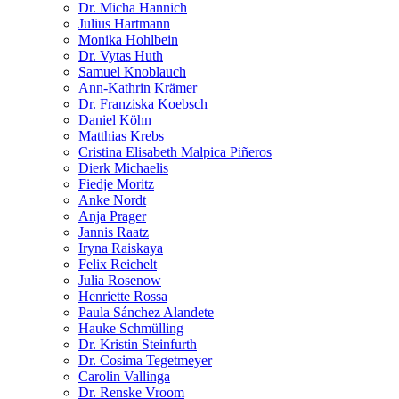
Dr. Micha Hannich
Julius Hartmann
Monika Hohlbein
Dr. Vytas Huth
Samuel Knoblauch
Ann-Kathrin Krämer
Dr. Franziska Koebsch
Daniel Köhn
Matthias Krebs
Cristina Elisabeth Malpica Piñeros
Dierk Michaelis
Fiedje Moritz
Anke Nordt
Anja Prager
Jannis Raatz
Iryna Raiskaya
Felix Reichelt
Julia Rosenow
Henriette Rossa
Paula Sánchez Alandete
Hauke Schmülling
Dr. Kristin Steinfurth
Dr. Cosima Tegetmeyer
Carolin Vallinga
Dr. Renske Vroom