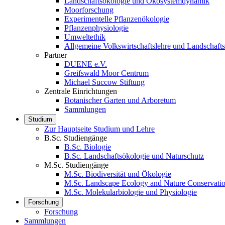
Landschaftsökologie und Ökosystemdynamik
Moorforschung
Experimentelle Pflanzenökologie
Pflanzenphysiologie
Umweltethik
Allgemeine Volkswirtschaftslehre und Landschaf
Partner
DUENE e.V.
Greifswald Moor Centrum
Michael Succow Stiftung
Zentrale Einrichtungen
Botanischer Garten und Arboretum
Sammlungen
Studium
Zur Hauptseite Studium und Lehre
B.Sc. Studiengänge
B.Sc. Biologie
B.Sc. Landschaftsökologie und Naturschutz
M.Sc. Studiengänge
M.Sc. Biodiversität und Ökologie
M.Sc. Landscape Ecology and Nature Conservati
M.Sc. Molekularbiologie und Physiologie
Forschung
Forschung
Sammlungen