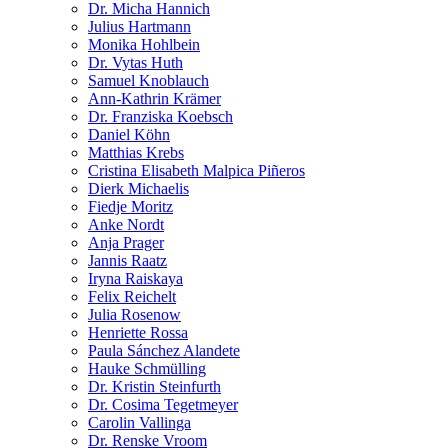
Dr. Micha Hannich
Julius Hartmann
Monika Hohlbein
Dr. Vytas Huth
Samuel Knoblauch
Ann-Kathrin Krämer
Dr. Franziska Koebsch
Daniel Köhn
Matthias Krebs
Cristina Elisabeth Malpica Piñeros
Dierk Michaelis
Fiedje Moritz
Anke Nordt
Anja Prager
Jannis Raatz
Iryna Raiskaya
Felix Reichelt
Julia Rosenow
Henriette Rossa
Paula Sánchez Alandete
Hauke Schmülling
Dr. Kristin Steinfurth
Dr. Cosima Tegetmeyer
Carolin Vallinga
Dr. Renske Vroom