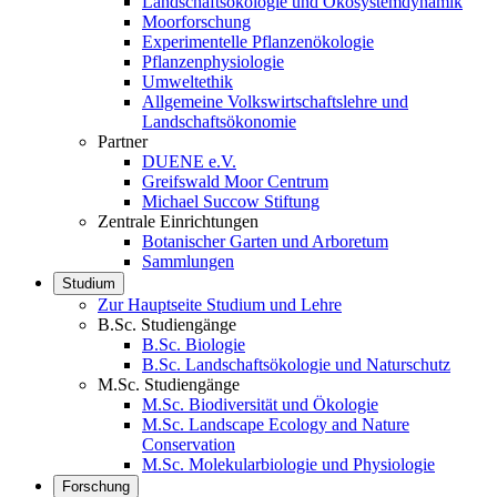
Landschaftsökologie und Ökosystemdynamik
Moorforschung
Experimentelle Pflanzenökologie
Pflanzenphysiologie
Umweltethik
Allgemeine Volkswirtschaftslehre und
Landschaftsökonomie
Partner
DUENE e.V.
Greifswald Moor Centrum
Michael Succow Stiftung
Zentrale Einrichtungen
Botanischer Garten und Arboretum
Sammlungen
Studium
Zur Hauptseite Studium und Lehre
B.Sc. Studiengänge
B.Sc. Biologie
B.Sc. Landschaftsökologie und Naturschutz
M.Sc. Studiengänge
M.Sc. Biodiversität und Ökologie
M.Sc. Landscape Ecology and Nature
Conservation
M.Sc. Molekularbiologie und Physiologie
Forschung