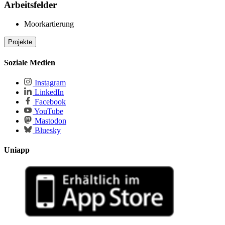
Arbeitsfelder
Moorkartierung
Projekte
laufende Projekte
Soziale Medien
Global Peatland Database (GPD)
– eine hochaufgelöste
Instagram
Übersicht über Vorkommen und Status der Moore der Erde
LinkedIn
(IMCG)
Facebook
YouTube
Mastodon
Bluesky
Uniapp