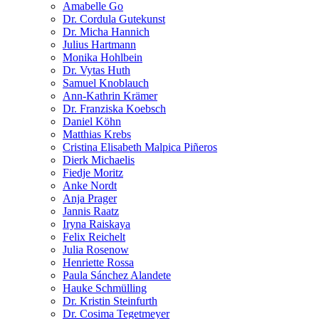
Amabelle Go
Dr. Cordula Gutekunst
Dr. Micha Hannich
Julius Hartmann
Monika Hohlbein
Dr. Vytas Huth
Samuel Knoblauch
Ann-Kathrin Krämer
Dr. Franziska Koebsch
Daniel Köhn
Matthias Krebs
Cristina Elisabeth Malpica Piñeros
Dierk Michaelis
Fiedje Moritz
Anke Nordt
Anja Prager
Jannis Raatz
Iryna Raiskaya
Felix Reichelt
Julia Rosenow
Henriette Rossa
Paula Sánchez Alandete
Hauke Schmülling
Dr. Kristin Steinfurth
Dr. Cosima Tegetmeyer