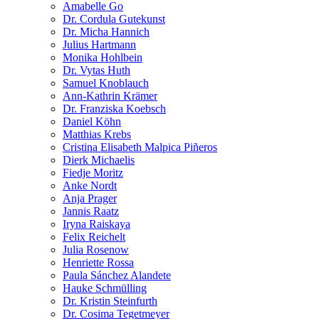
Amabelle Go
Dr. Cordula Gutekunst
Dr. Micha Hannich
Julius Hartmann
Monika Hohlbein
Dr. Vytas Huth
Samuel Knoblauch
Ann-Kathrin Krämer
Dr. Franziska Koebsch
Daniel Köhn
Matthias Krebs
Cristina Elisabeth Malpica Piñeros
Dierk Michaelis
Fiedje Moritz
Anke Nordt
Anja Prager
Jannis Raatz
Iryna Raiskaya
Felix Reichelt
Julia Rosenow
Henriette Rossa
Paula Sánchez Alandete
Hauke Schmülling
Dr. Kristin Steinfurth
Dr. Cosima Tegetmeyer