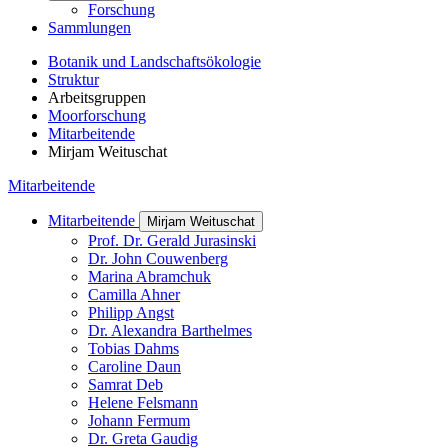
Forschung
Sammlungen
Botanik und Landschaftsökologie
Struktur
Arbeitsgruppen
Moorforschung
Mitarbeitende
Mirjam Weituschat
Mitarbeitende
Mitarbeitende
Mirjam Weituschat
Prof. Dr. Gerald Jurasinski
Dr. John Couwenberg
Marina Abramchuk
Camilla Ahner
Philipp Angst
Dr. Alexandra Barthelmes
Tobias Dahms
Caroline Daun
Samrat Deb
Helene Felsmann
Johann Fermum
Dr. Greta Gaudig