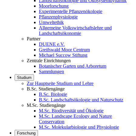
Landschaftsökologie und Ökosystemdynamik
Moorforschung
Experimentelle Pflanzenökologie
Pflanzenphysiologie
Umweltethik
Allgemeine Volkswirtschaftslehre und
Landschaftsökonomie
Partner
DUENE e.V.
Greifswald Moor Centrum
Michael Succow Stiftung
Zentrale Einrichtungen
Botanischer Garten und Arboretum
Sammlungen
Studium
Zur Hauptseite Studium und Lehre
B.Sc. Studiengänge
B.Sc. Biologie
B.Sc. Landschaftsökologie und Naturschutz
M.Sc. Studiengänge
M.Sc. Biodiversität und Ökologie
M.Sc. Landscape Ecology and Nature
Conservation
M.Sc. Molekularbiologie und Physiologie
Forschung