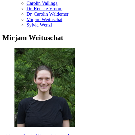
Carolin Vallinga
Dr. Renske Vroom
Dr. Carolin Waldemer
Mirjam Weituschat
Sylvia Wenzl
Mirjam Weituschat