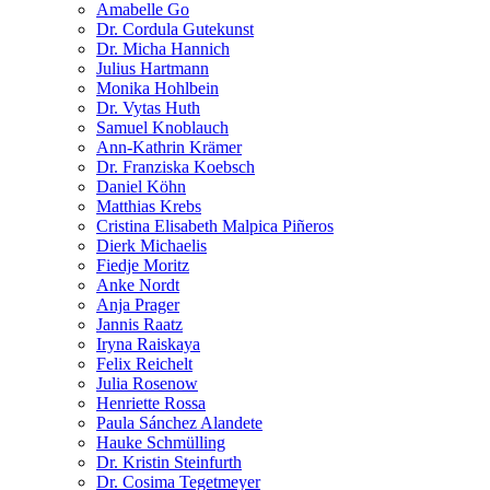
Amabelle Go
Dr. Cordula Gutekunst
Dr. Micha Hannich
Julius Hartmann
Monika Hohlbein
Dr. Vytas Huth
Samuel Knoblauch
Ann-Kathrin Krämer
Dr. Franziska Koebsch
Daniel Köhn
Matthias Krebs
Cristina Elisabeth Malpica Piñeros
Dierk Michaelis
Fiedje Moritz
Anke Nordt
Anja Prager
Jannis Raatz
Iryna Raiskaya
Felix Reichelt
Julia Rosenow
Henriette Rossa
Paula Sánchez Alandete
Hauke Schmülling
Dr. Kristin Steinfurth
Dr. Cosima Tegetmeyer