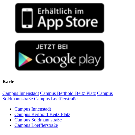
2013 – 2016
driven by actively induced rewetting with brackish water from
Bachelorstudium B.Sc. Biologie, Freie Universität Berlin
the Baltic Sea, Biogeosciences.
DOI:10.5194/bg-20-295-
2023
Gutekunst, C.N., Liebner, S., Jenner, A.-K., Knorr, K.-H.,
Unger, V., Koebsch, F., Racasa, E.D., Yang, S., Böttcher,
M.E., Janssen, M., Kallmeyer, J., Otto, D., Schmiedinger,
I., Winski, L., and Jurasinski, G.
(2022) Effects of brackish
water inflow on methane cycling microbial communities in a
freshwater rewetted coastal fen,
Biogeosciences.
DOI:10.5194/bg-19-3625-2022
Huth, V., Günther, A., Bartel, A., Gutekunst, C.N.,
Heinze, S., Hofer, B., Jacobs, O., Koebsch, F., Rosinski,
E., Tonn, C., Ullrich, K., and Jurasinski, G.
(2021) The
climate benefits of topsoil removal and Sphagnum
introduction in raised bog restoration, Restoration
Karte
Ecology.
DOI:10.1111/rec.13490
Karna, Y.K., Penman, T.D., Aponte, C., Gutekunst, C.N.,
Campus Innenstadt
Campus Berthold-Beitz-Platz
Campus
and Bennett, L.T.
(2021) Indications of positive feedbacks to
Soldmannstraße
Campus Loefflerstraße
flammability through fuel structure after high-severity fire in
temperate eucalypt forests, International Journal of Wildland
Campus Innenstadt
Fire.
DOI:10.1071/WF20153
Campus Berthold-Beitz-Platz
Campus Soldmannstraße
Campus Loefflerstraße