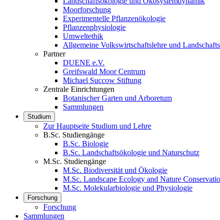
Landschaftsökologie und Ökosystemdynamik
Moorforschung
Experimentelle Pflanzenökologie
Pflanzenphysiologie
Umweltethik
Allgemeine Volkswirtschaftslehre und Landschaf
Partner
DUENE e.V.
Greifswald Moor Centrum
Michael Succow Stiftung
Zentrale Einrichtungen
Botanischer Garten und Arboretum
Sammlungen
Studium
Zur Hauptseite Studium und Lehre
B.Sc. Studiengänge
B.Sc. Biologie
B.Sc. Landschaftsökologie und Naturschutz
M.Sc. Studiengänge
M.Sc. Biodiversität und Ökologie
M.Sc. Landscape Ecology and Nature Conservati
M.Sc. Molekularbiologie und Physiologie
Forschung
Forschung
Sammlungen